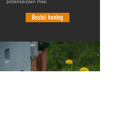
pollenseizoen mee.
Bestel honing
LINDE, LAVENDEL OF
KERSEN?